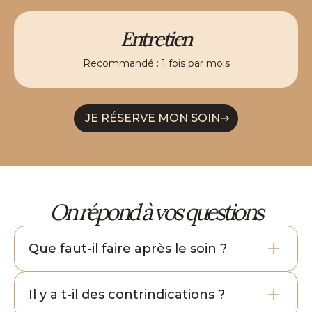
Entretien
Recommandé : 1 fois par mois
JE RÉSERVE MON SOIN
On répond à vos questions
Que faut-il faire après le soin ?
Votre peau vient de vivre un vrai reset. Pour
prolonger les effets et garder cette bonne mine,
Il y a t-il des contrindications ?
suivez ces quelques conseils simples