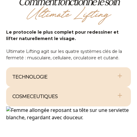
Comment fonctionne le soin
Ultimate Lifting
Le protocole le plus complet pour redessiner et
lifter naturellement le visage.
Ultimate Lifting agit sur les quatre systèmes clés de la
fermeté : musculaire, cellulaire, circulatoire et cutané.
TECHNOLOGIE
Skeenpatchs : Les micro-courants
restructurent votre visage
COSMECEUTIQUES
Comme une gymnastique de la peau :
V Contour Lift : Le remodelage facial inspiré du
lifting.
· Retend immédiatement les traits grâce aux micro-
courants bio-identiques
· Glaucine (Ovaliss™) : affine le bas du visage et
diminue les bajoues et le double menton.
· Relance la production naturelle de collagène et