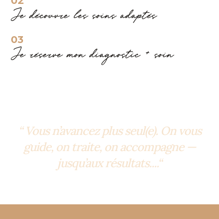
02
Je découvre les soins adaptés
03
Je réserve mon diagnostic + soin
“ Vous n’avancez plus seul(e). On vous
guide, on traite, on accompagne —
jusqu’aux résultats....“