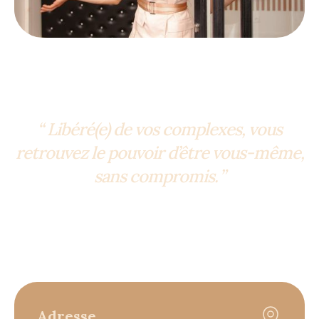
“ Libéré(e) de vos complexes, vous
retrouvez le pouvoir d’être vous-même,
sans compromis. ”
Adresse