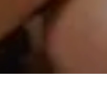
45 MIN - 100€
Cryolipolyse
Détruisez instantanément et définitivement les graisses