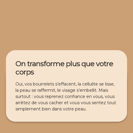
On transforme plus que votre
corps
On agit en profondeur
On va à la cause
On fait du sur-mesure
Oui, vos bourrelets s’effacent, la cellulite se lisse,
Avec des technologies de pointe et un
la peau se raffermit, le visage s’embellit. Mais
Chaque protocole est construit pour traiter
accompagnement global qui ne laissent rien au
Votre corps, votre peau, votre rythme de vie :
surtout : vous reprenez confiance en vous, vous
l’origine de vos complexes, pas juste leur partie
hasard — pour de VRAIS résultats visibles et
rien n’est standardisé, tout est personnalisé pour
arrêtez de vous cacher et vous vous sentez tout
visible. C’est pour ça que les résultats tiennent.
durables.
VOUS et vos besoins.
simplement bien dans votre peau.