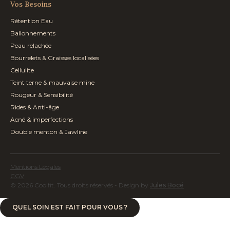
Vos Besoins
Rétention Eau
Ballonnements
Peau relachée
Bourrelets & Graisses localisées
Cellulite
Teint terne & mauvaise mine
Rougeur & Sensibilité
Rides & Anti-âge
Acné & imperfections
Double menton & Jawline
Mentions Légales
CGV
© 2026 Coolfit. Tous droits réservés - Design by
Jules Bocé
QUEL SOIN EST FAIT POUR VOUS ?